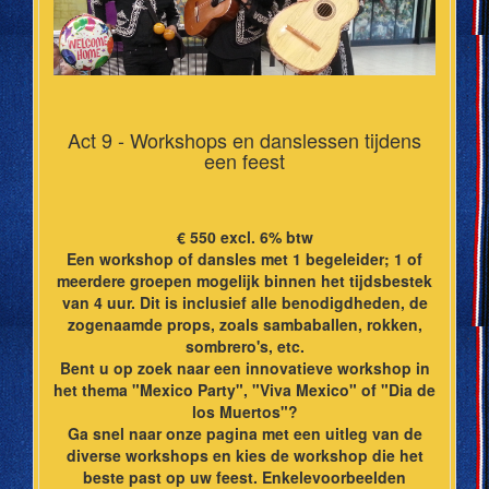
Act 9 - Workshops en danslessen tijdens
een feest
€ 550 excl. 6% btw
Een workshop of dansles met 1 begeleider; 1 of
meerdere groepen mogelijk binnen het tijdsbestek
van 4 uur. Dit is inclusief alle benodigdheden, de
zogenaamde props, zoals sambaballen, rokken,
sombrero's, etc.
Bent u op zoek naar een innovatieve workshop in
het thema "Mexico Party", "Viva Mexico" of "Dia de
los Muertos"?
Ga snel naar onze pagina met een uitleg van de
diverse workshops en kies de workshop die het
beste past op uw feest. Enkelevoorbeelden