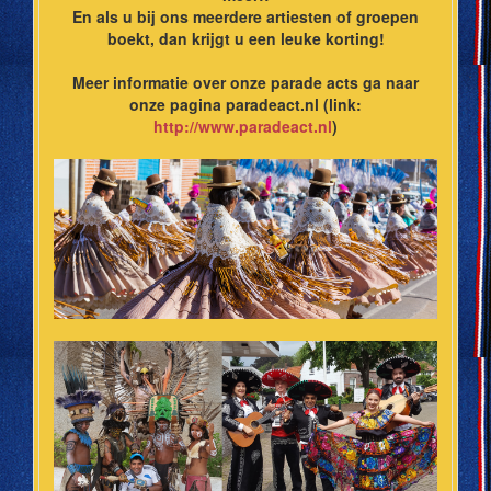
En als u bij ons meerdere artiesten of groepen
boekt, dan krijgt u een leuke korting!
Meer informatie over onze parade acts ga naar
onze pagina paradeact.nl (link:
http://www.paradeact.nl
)