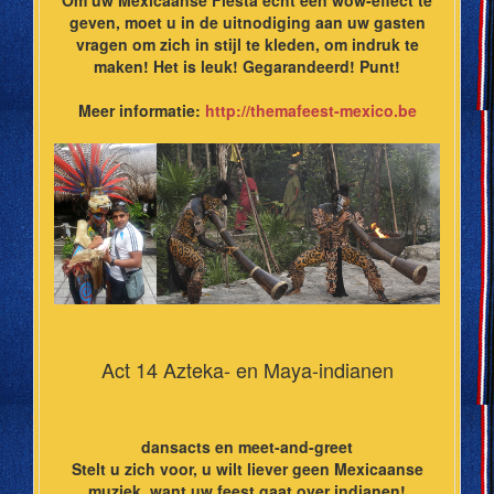
Om uw Mexicaanse Fiësta echt een wow-effect te
geven, moet u in de uitnodiging aan uw gasten
vragen om zich in stijl te kleden, om indruk te
maken! Het is leuk! Gegarandeerd! Punt!
Meer informatie:
http://themafeest-mexico.be
Act 14 Azteka- en Maya-indianen
dansacts en meet-and-greet
Stelt u zich voor, u wilt liever geen Mexicaanse
muziek, want uw feest gaat over indianen!