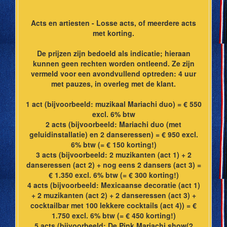
Acts en artiesten - Losse acts, of meerdere acts
met korting.
De prijzen zijn bedoeld als indicatie; hieraan
kunnen geen rechten worden ontleend. Ze zijn
vermeld voor een avondvullend optreden: 4 uur
met pauzes, in overleg met de klant.
1 act (bijvoorbeeld: muzikaal Mariachi duo) = € 550
excl. 6% btw
2 acts (bijvoorbeeld: Mariachi duo (met
geluidinstallatie) en 2 danseressen) = € 950 excl.
6% btw (= € 150 korting!)
3 acts (bijvoorbeeld: 2 muzikanten (act 1) + 2
danseressen (act 2) + nog eens 2 dansers (act 3) =
€ 1.350 excl. 6% btw (= € 300 korting!)
4 acts (bijvoorbeeld: Mexicaanse decoratie (act 1)
+ 2 muzikanten (act 2) + 2 danseressen (act 3) +
cocktailbar met 100 lekkere cocktails (act 4)) = €
1.750 excl. 6% btw (= € 450 korting!)
5 acts (bijvoorbeeld: De Pink Mariachi show(2