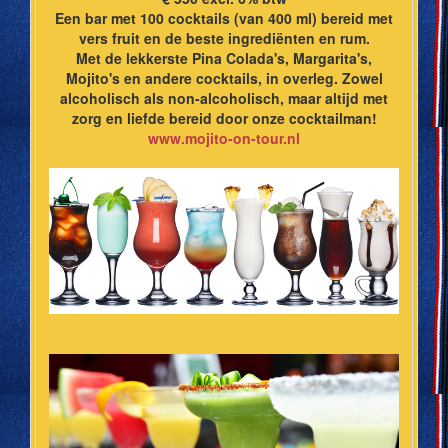
Een bar met 100 cocktails (van 400 ml) bereid met
vers fruit en de beste ingrediënten en rum.
Met de lekkerste Pina Colada's, Margarita's,
Mojito's en andere cocktails, in overleg. Zowel
alcoholisch als non-alcoholisch, maar altijd met
zorg en liefde bereid door onze cocktailman!
www.mojito-on-tour.nl