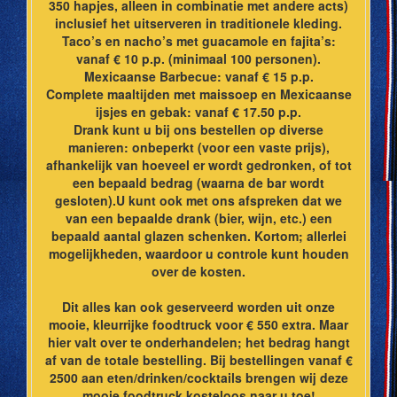
350 hapjes, alleen in combinatie met andere acts)
inclusief het uitserveren in traditionele kleding.
Taco’s en nacho’s met guacamole en fajita’s:
vanaf € 10 p.p. (minimaal 100 personen).
Mexicaanse Barbecue: vanaf € 15 p.p.
Complete maaltijden met maissoep en Mexicaanse
ijsjes en gebak: vanaf € 17.50 p.p.
Drank kunt u bij ons bestellen op diverse
manieren: onbeperkt (voor een vaste prijs),
afhankelijk van hoeveel er wordt gedronken, of tot
een bepaald bedrag (waarna de bar wordt
gesloten).U kunt ook met ons afspreken dat we
van een bepaalde drank (bier, wijn, etc.) een
bepaald aantal glazen schenken. Kortom; allerlei
mogelijkheden, waardoor u controle kunt houden
over de kosten.
Dit alles kan ook geserveerd worden uit onze
mooie, kleurrijke foodtruck voor € 550 extra. Maar
hier valt over te onderhandelen; het bedrag hangt
af van de totale bestelling. Bij bestellingen vanaf €
2500 aan eten/drinken/cocktails brengen wij deze
mooie foodtruck kosteloos naar u toe!