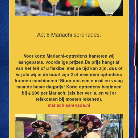
Act 8 Mariachi serenades:
Voor korte Mariachi-optredens hanteren wij
aangepaste, voordelige prijzen.De prijs hangt af
van het feit of u flexibel met de tijd kan zijn, dus of
wij als wij in de buurt zijn 2 of meerdere optredens
kunnen combineren! Stuur ons een e-mail en vraag
naar de beste dagprijs! Korte optredens beginnen
bij € 200 per Mariachi (als het ver is, en wij er
reiskosten bij moeten rekenen).
mariachiserenade.nl