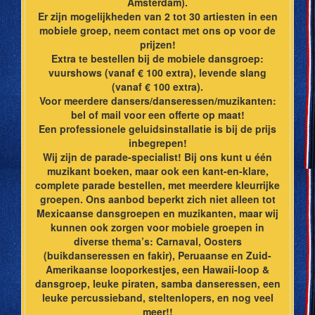
Amsterdam).
Er zijn mogelijkheden van 2 tot 30 artiesten in een
mobiele groep, neem contact met ons op voor de
prijzen!
Extra te bestellen bij de mobiele dansgroep:
vuurshows (vanaf € 100 extra), levende slang
(vanaf € 100 extra).
Voor meerdere dansers/danseressen/muzikanten:
bel of mail voor een offerte op maat!
Een professionele geluidsinstallatie is bij de prijs
inbegrepen!
Wij zijn de parade-specialist! Bij ons kunt u één
muzikant boeken, maar ook een kant-en-klare,
complete parade bestellen, met meerdere kleurrijke
groepen. Ons aanbod beperkt zich niet alleen tot
Mexicaanse dansgroepen en muzikanten, maar wij
kunnen ook zorgen voor mobiele groepen in
diverse thema’s: Carnaval, Oosters
(buikdanseressen en fakir), Peruaanse en Zuid-
Amerikaanse looporkestjes, een Hawaii-loop &
dansgroep, leuke piraten, samba danseressen, een
leuke percussieband, steltenlopers, en nog veel
meer!!