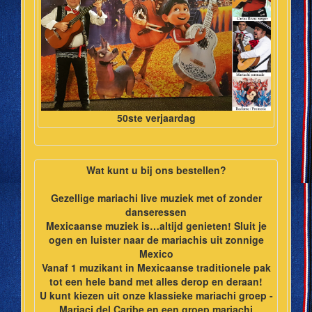
50ste verjaardag
Wat kunt u bij ons bestellen?
Gezellige mariachi live muziek met of zonder
danseressen
Mexicaanse muziek is…altijd genieten! Sluit je
ogen en luister naar de mariachis uit zonnige
Mexico
Vanaf 1 muzikant in Mexicaanse traditionele pak
tot een hele band met alles derop en deraan!
U kunt kiezen uit onze klassieke mariachi groep -
Mariaci del Caribe en een groep mariachi