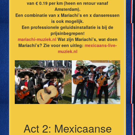
van € 0.19 per km (heen en retour vanaf
Amsterdam).
Een combinatie van x Mariachi’s en x danseressen
is ook mogelijk.
Een professionele geluidsinstallatie is bij de
prijsinbegrepen!
mariachi-muziek.nl
Wat zijn Mariachi’s, wat doen
Mariachi’s? Zie voor een uitleg:
mexicaans-live-
muziek.nl
Act 2: Mexicaanse