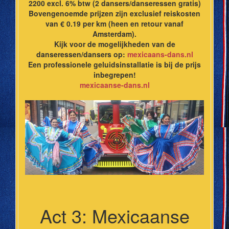
2200 excl. 6% btw (2 dansers/danseressen gratis)
Bovengenoemde prijzen zijn exclusief reiskosten
van € 0.19 per km (heen en retour vanaf
Amsterdam).
Kijk voor de mogelijkheden van de
danseressen/dansers op:
mexicaans-dans.nl
Een professionele geluidsinstallatie is bij de prijs
inbegrepen!
mexicaanse-dans.nl
Act 3: Mexicaanse