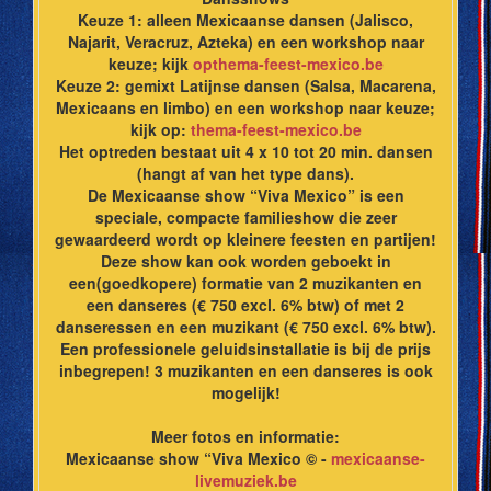
Keuze 1: alleen Mexicaanse dansen (Jalisco,
Najarit, Veracruz, Azteka) en een workshop naar
keuze; kijk
opthema-feest-mexico.be
Keuze 2: gemixt Latijnse dansen (Salsa, Macarena,
Mexicaans en limbo) en een workshop naar keuze;
kijk op:
thema-feest-mexico.be
Het optreden bestaat uit 4 x 10 tot 20 min. dansen
(hangt af van het type dans).
De Mexicaanse show “Viva Mexico” is een
speciale, compacte familieshow die zeer
gewaardeerd wordt op kleinere feesten en partijen!
Deze show kan ook worden geboekt in
een(goedkopere) formatie van 2 muzikanten en
een danseres (€ 750 excl. 6% btw) of met 2
danseressen en een muzikant (€ 750 excl. 6% btw).
Een professionele geluidsinstallatie is bij de prijs
inbegrepen! 3 muzikanten en een danseres is ook
mogelijk!
Meer fotos en informatie:
Mexicaanse show “Viva Mexico © -
mexicaanse-
livemuziek.be