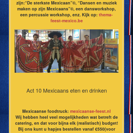
zijn:“De sterkste Mexicaan”©, “Dansen en muziek
maken op zijn Mexicaans”©, een dansworkshop,
een percussie workshop, enz. Kijk op:
thema-
feest-mexico.be
Act 10 Mexicaans eten en drinken
Mexicaanse foodtruck:
mexicaanse-feest.nl
Wij hebben heel veel mogelijkheden wat betreft de
catering, en dat voor bijna elk (realistisch) budget!
Bij ons kunt u hapjes bestellen vanaf €550(voor