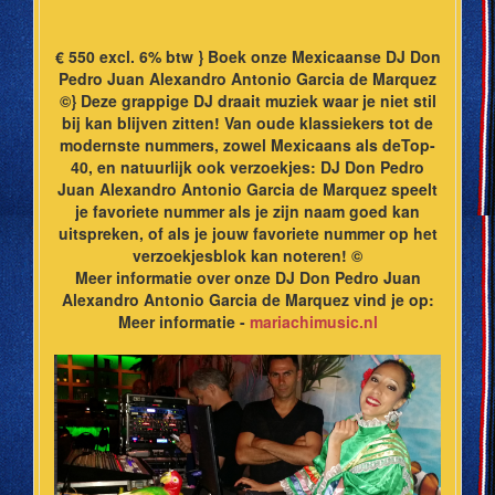
€ 550 excl. 6% btw } Boek onze Mexicaanse DJ Don
Pedro Juan Alexandro Antonio Garcia de Marquez
©} Deze grappige DJ draait muziek waar je niet stil
bij kan blijven zitten! Van oude klassiekers tot de
modernste nummers, zowel Mexicaans als deTop-
40, en natuurlijk ook verzoekjes: DJ Don Pedro
Juan Alexandro Antonio Garcia de Marquez speelt
je favoriete nummer als je zijn naam goed kan
uitspreken, of als je jouw favoriete nummer op het
verzoekjesblok kan noteren! ©
Meer informatie over onze DJ Don Pedro Juan
Alexandro Antonio Garcia de Marquez vind je op:
Meer informatie -
mariachimusic.nl