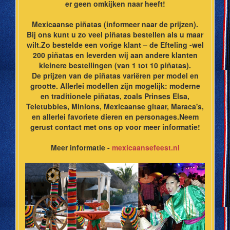
er geen omkijken naar heeft!
Mexicaanse piñatas (informeer naar de prijzen).
Bij ons kunt u zo veel piñatas bestellen als u maar
wilt.Zo bestelde een vorige klant – de Efteling -wel
200 piñatas en leverden wij aan andere klanten
kleinere bestellingen (van 1 tot 10 piñatas).
De prijzen van de piñatas variëren per model en
grootte. Allerlei modellen zijn mogelijk: moderne
en traditionele piñatas, zoals Prinses Elsa,
Teletubbies, Minions, Mexicaanse gitaar, Maraca's,
en allerlei favoriete dieren en personages.Neem
gerust contact met ons op voor meer informatie!
Meer informatie -
mexicaansefeest.nl