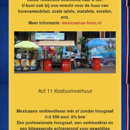
U kunt ook bij ons terecht voor de huur van
horecameubilair, zoals tafels, statafels, stoelen,
enz.
Meer informatie:
mexicaanse-feest.nl
Act 11 Kostuumverhuur
Mexicaans verkleedfeest mét of zonder fotograaf
©:€ 550 excl. 6% btw
Een professionele fotograaf, een verkleedkist en
een bijpassende achtergrond voor geweldige