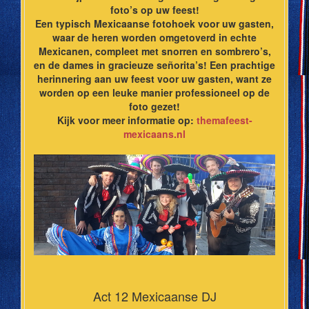
foto’s op uw feest!
Een typisch Mexicaanse fotohoek voor uw gasten,
waar de heren worden omgetoverd in echte
Mexicanen, compleet met snorren en sombrero’s,
en de dames in gracieuze señorita’s! Een prachtige
herinnering aan uw feest voor uw gasten, want ze
worden op een leuke manier professioneel op de
foto gezet!
Kijk voor meer informatie op:
themafeest-
mexicaans.nl
Act 12 Mexicaanse DJ