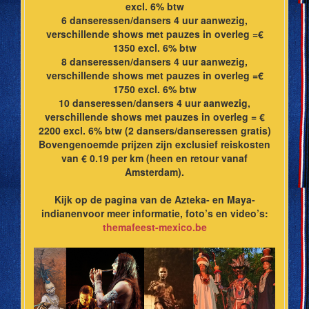
excl. 6% btw
6 danseressen/dansers 4 uur aanwezig,
verschillende shows met pauzes in overleg =€
1350 excl. 6% btw
8 danseressen/dansers 4 uur aanwezig,
verschillende shows met pauzes in overleg =€
1750 excl. 6% btw
10 danseressen/dansers 4 uur aanwezig,
verschillende shows met pauzes in overleg = €
2200 excl. 6% btw (2 dansers/danseressen gratis)
Bovengenoemde prijzen zijn exclusief reiskosten
van € 0.19 per km (heen en retour vanaf
Amsterdam).
Kijk op de pagina van de Azteka- en Maya-
indianenvoor meer informatie, foto’s en video’s:
themafeest-mexico.be